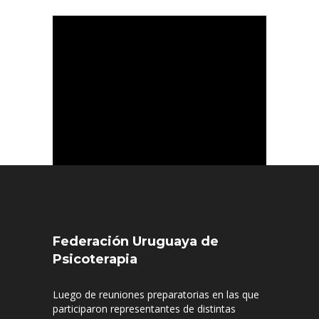
III Congreso Uruguayo de
Psicoterapia, Entrevista Canal 4
Mensaje del Presidente del 3er
Congreso FUPSI
Federación Uruguaya de
Psicoterapia
Luego de reuniones preparatorias en las que
participaron representantes de distintas