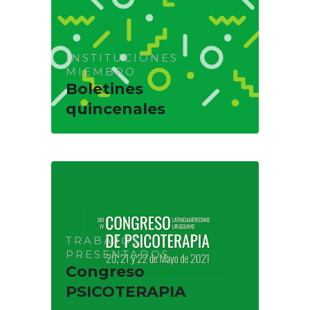
INSTITUCIONES
MIEMBRO
Boletines
quincenales
TRABAJOS
PRESENTADOS
Congreso
PSICOTERAPIA