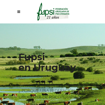
Fupsi
en Uruguay
¿ PORQUÉ UNA FEDERACIÓN
URUGUAYA DE PSICOTERAPIA ?