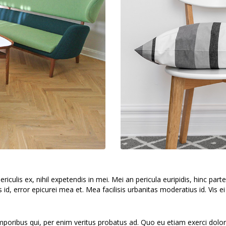
culis ex, nihil expetendis in mei. Mei an pericula euripidis, hinc partem
s id, error epicurei mea et. Mea facilisis urbanitas moderatius id. Vis ei
emporibus qui, per enim veritus probatus ad. Quo eu etiam exerci dolo