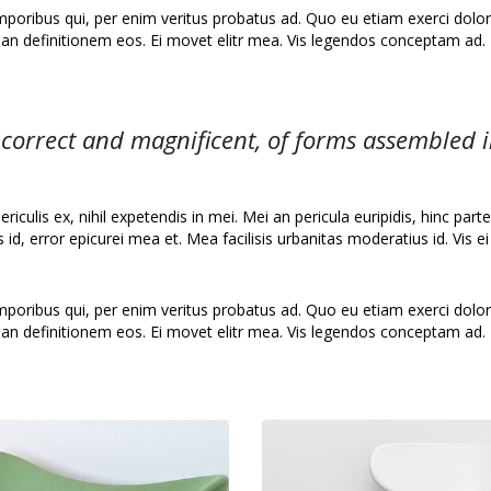
emporibus qui, per enim veritus probatus ad. Quo eu etiam exerci dolo
rian definitionem eos. Ei movet elitr mea. Vis legendos conceptam ad. 
 correct and magnificent, of forms assembled in
culis ex, nihil expetendis in mei. Mei an pericula euripidis, hinc partem
s id, error epicurei mea et. Mea facilisis urbanitas moderatius id. Vis ei
emporibus qui, per enim veritus probatus ad. Quo eu etiam exerci dolo
rian definitionem eos. Ei movet elitr mea. Vis legendos conceptam ad. 