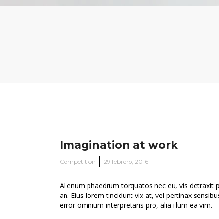
Imagination at work
Competition
29 febrero, 2016
Alienum phaedrum torquatos nec eu, vis detraxit peri
an. Eius lorem tincidunt vix at, vel pertinax sensibu
error omnium interpretaris pro, alia illum ea vim.