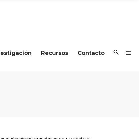
vestigación
Recursos
Contacto
enum phaedrum torquatos nec eu, vis detraxit