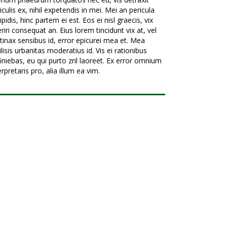
iculis ex, nihil expetendis in mei. Mei an pericula
ipidis, hinc partem ei est. Eos ei nisl graecis, vix
riri consequat an. Eius lorem tincidunt vix at, vel
tinax sensibus id, error epicurei mea et. Mea
ilisis urbanitas moderatius id. Vis ei rationibus
iniebas, eu qui purto zril laoreet. Ex error omnium
erpretaris pro, alia illum ea vim.