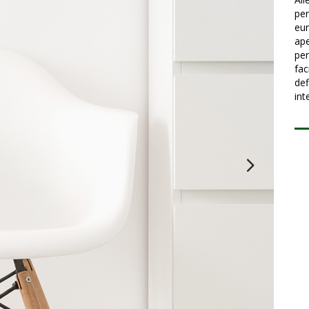
per
eur
ape
per
fac
def
int