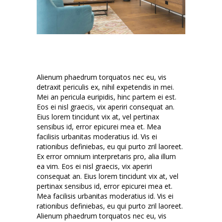
Alienum phaedrum torquatos nec eu, vis
detraxit periculis ex, nihil expetendis in mei.
Mei an pericula euripidis, hinc partem ei est.
Eos ei nisl graecis, vix aperiri consequat an.
Eius lorem tincidunt vix at, vel pertinax
sensibus id, error epicurei mea et. Mea
facilisis urbanitas moderatius id. Vis ei
rationibus definiebas, eu qui purto zril laoreet.
Ex error omnium interpretaris pro, alia illum
ea vim. Eos ei nisl graecis, vix aperiri
consequat an. Eius lorem tincidunt vix at, vel
pertinax sensibus id, error epicurei mea et.
Mea facilisis urbanitas moderatius id. Vis ei
rationibus definiebas, eu qui purto zril laoreet.
Alienum phaedrum torquatos nec eu, vis