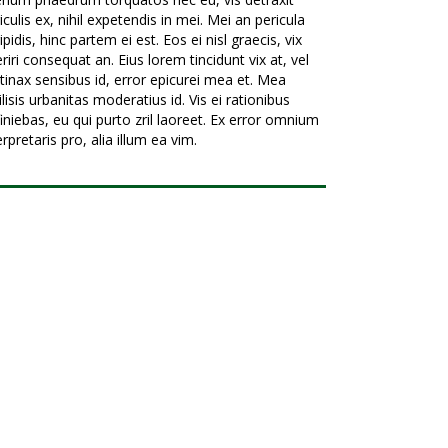
iculis ex, nihil expetendis in mei. Mei an pericula
ipidis, hinc partem ei est. Eos ei nisl graecis, vix
riri consequat an. Eius lorem tincidunt vix at, vel
tinax sensibus id, error epicurei mea et. Mea
ilisis urbanitas moderatius id. Vis ei rationibus
iniebas, eu qui purto zril laoreet. Ex error omnium
erpretaris pro, alia illum ea vim.