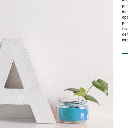
per
eur
ape
per
fac
def
int