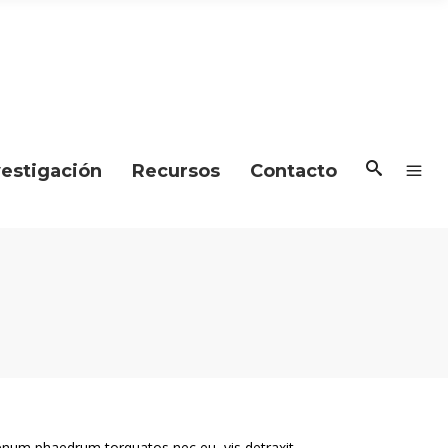
vestigación
Recursos
Contacto
enum phaedrum torquatos nec eu, vis detraxit