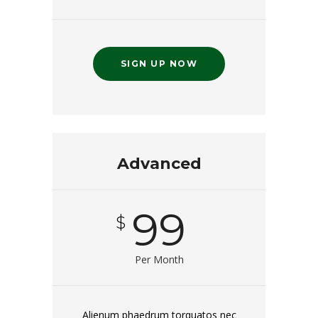
SIGN UP NOW
Advanced
99
$
Per Month
Alienum phaedrum torquatos nec