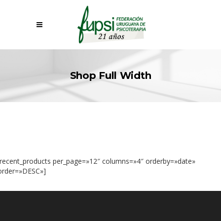
Shop Full Width
[recent_products per_page=»12″ columns=»4″ orderby=»date»
order=»DESC»]