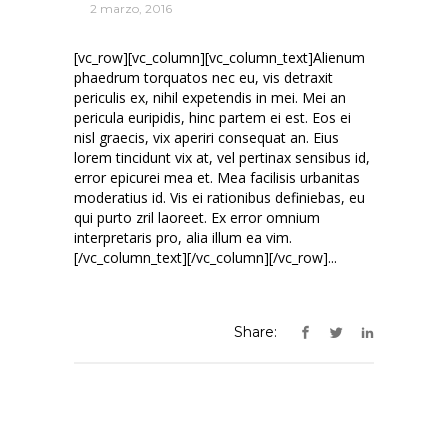
2 marzo, 2016
[vc_row][vc_column][vc_column_text]Alienum
phaedrum torquatos nec eu, vis detraxit
periculis ex, nihil expetendis in mei. Mei an
pericula euripidis, hinc partem ei est. Eos ei
nisl graecis, vix aperiri consequat an. Eius
lorem tincidunt vix at, vel pertinax sensibus id,
error epicurei mea et. Mea facilisis urbanitas
moderatius id. Vis ei rationibus definiebas, eu
qui purto zril laoreet. Ex error omnium
interpretaris pro, alia illum ea vim.
[/vc_column_text][/vc_column][/vc_row]...
Share: