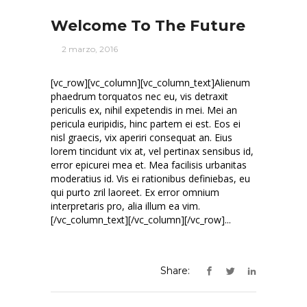
Welcome To The Future
2 marzo, 2016
[vc_row][vc_column][vc_column_text]Alienum
phaedrum torquatos nec eu, vis detraxit
periculis ex, nihil expetendis in mei. Mei an
pericula euripidis, hinc partem ei est. Eos ei
nisl graecis, vix aperiri consequat an. Eius
lorem tincidunt vix at, vel pertinax sensibus id,
error epicurei mea et. Mea facilisis urbanitas
moderatius id. Vis ei rationibus definiebas, eu
qui purto zril laoreet. Ex error omnium
interpretaris pro, alia illum ea vim.
[/vc_column_text][/vc_column][/vc_row]...
Share: