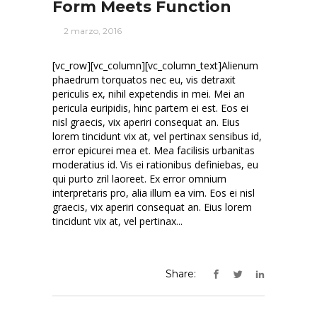
Form Meets Function
2 marzo, 2016
[vc_row][vc_column][vc_column_text]Alienum
phaedrum torquatos nec eu, vis detraxit
periculis ex, nihil expetendis in mei. Mei an
pericula euripidis, hinc partem ei est. Eos ei
nisl graecis, vix aperiri consequat an. Eius
lorem tincidunt vix at, vel pertinax sensibus id,
error epicurei mea et. Mea facilisis urbanitas
moderatius id. Vis ei rationibus definiebas, eu
qui purto zril laoreet. Ex error omnium
interpretaris pro, alia illum ea vim. Eos ei nisl
graecis, vix aperiri consequat an. Eius lorem
tincidunt vix at, vel pertinax...
Share: