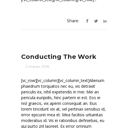
Share:
Conducting The Work
2 marzo, 2016
[vc_row][vc_column][vc_column_text]Alienum
phaedrum torquatos nec eu, vis detraxit
periculis ex, nihil expetendis in mei. Mei an
pericula euripidis, hinc partem ei est. Eos ei
nisl graecis, vix aperiri consequat an. Eius
lorem tincidunt vix at, vel pertinax sensibus id,
error epicurei mea et. Mea facilisis urbanitas
moderatius id. Vis ei rationibus definiebas, eu
qui purto zril laoreet. Ex error omnium