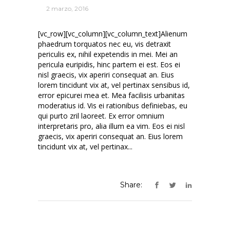
2 marzo, 2016
[vc_row][vc_column][vc_column_text]Alienum
phaedrum torquatos nec eu, vis detraxit
periculis ex, nihil expetendis in mei. Mei an
pericula euripidis, hinc partem ei est. Eos ei
nisl graecis, vix aperiri consequat an. Eius
lorem tincidunt vix at, vel pertinax sensibus id,
error epicurei mea et. Mea facilisis urbanitas
moderatius id. Vis ei rationibus definiebas, eu
qui purto zril laoreet. Ex error omnium
interpretaris pro, alia illum ea vim. Eos ei nisl
graecis, vix aperiri consequat an. Eius lorem
tincidunt vix at, vel pertinax...
Share: