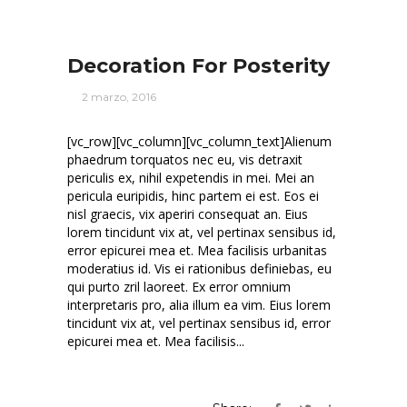
Decoration For Posterity
2 marzo, 2016
[vc_row][vc_column][vc_column_text]Alienum
phaedrum torquatos nec eu, vis detraxit
periculis ex, nihil expetendis in mei. Mei an
pericula euripidis, hinc partem ei est. Eos ei
nisl graecis, vix aperiri consequat an. Eius
lorem tincidunt vix at, vel pertinax sensibus id,
error epicurei mea et. Mea facilisis urbanitas
moderatius id. Vis ei rationibus definiebas, eu
qui purto zril laoreet. Ex error omnium
interpretaris pro, alia illum ea vim. Eius lorem
tincidunt vix at, vel pertinax sensibus id, error
epicurei mea et. Mea facilisis...