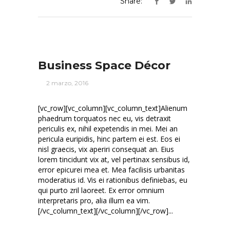
Share:
Business Space Décor
2 marzo, 2016
[vc_row][vc_column][vc_column_text]Alienum
phaedrum torquatos nec eu, vis detraxit
periculis ex, nihil expetendis in mei. Mei an
pericula euripidis, hinc partem ei est. Eos ei
nisl graecis, vix aperiri consequat an. Eius
lorem tincidunt vix at, vel pertinax sensibus id,
error epicurei mea et. Mea facilisis urbanitas
moderatius id. Vis ei rationibus definiebas, eu
qui purto zril laoreet. Ex error omnium
interpretaris pro, alia illum ea vim.
[/vc_column_text][/vc_column][/vc_row]...