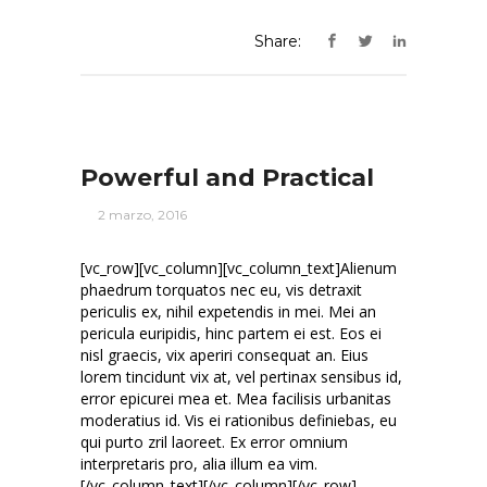
Share:
Powerful and Practical
2 marzo, 2016
[vc_row][vc_column][vc_column_text]Alienum
phaedrum torquatos nec eu, vis detraxit
periculis ex, nihil expetendis in mei. Mei an
pericula euripidis, hinc partem ei est. Eos ei
nisl graecis, vix aperiri consequat an. Eius
lorem tincidunt vix at, vel pertinax sensibus id,
error epicurei mea et. Mea facilisis urbanitas
moderatius id. Vis ei rationibus definiebas, eu
qui purto zril laoreet. Ex error omnium
interpretaris pro, alia illum ea vim.
[/vc_column_text][/vc_column][/vc_row]...