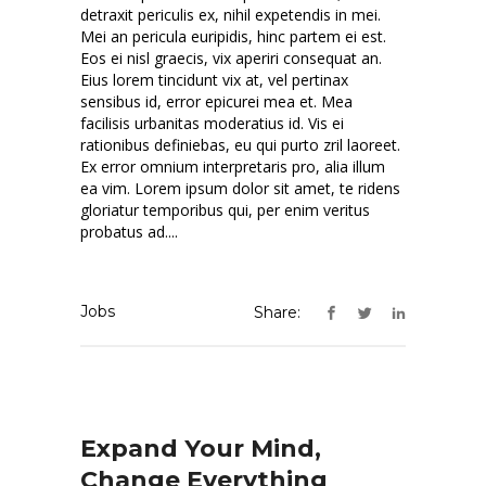
detraxit periculis ex, nihil expetendis in mei.
Mei an pericula euripidis, hinc partem ei est.
Eos ei nisl graecis, vix aperiri consequat an.
Eius lorem tincidunt vix at, vel pertinax
sensibus id, error epicurei mea et. Mea
facilisis urbanitas moderatius id. Vis ei
rationibus definiebas, eu qui purto zril laoreet.
Ex error omnium interpretaris pro, alia illum
ea vim. Lorem ipsum dolor sit amet, te ridens
gloriatur temporibus qui, per enim veritus
probatus ad....
Jobs
Share:
Expand Your Mind,
Change Everything