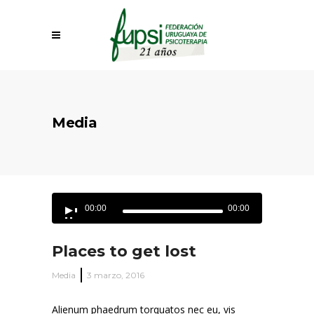
Media
Reproductor
00:00
00:00
de
audio
Places to get lost
Media
3 marzo, 2016
Alienum phaedrum torquatos nec eu, vis