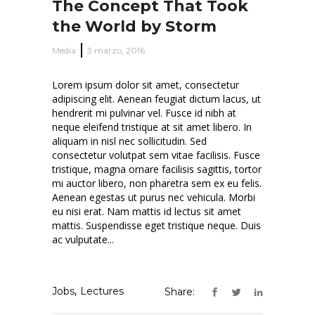
The Concept That Took
the World by Storm
Media
3 marzo, 2016
Lorem ipsum dolor sit amet, consectetur
adipiscing elit. Aenean feugiat dictum lacus, ut
hendrerit mi pulvinar vel. Fusce id nibh at
neque eleifend tristique at sit amet libero. In
aliquam in nisl nec sollicitudin. Sed
consectetur volutpat sem vitae facilisis. Fusce
tristique, magna ornare facilisis sagittis, tortor
mi auctor libero, non pharetra sem ex eu felis.
Aenean egestas ut purus nec vehicula. Morbi
eu nisi erat. Nam mattis id lectus sit amet
mattis. Suspendisse eget tristique neque. Duis
ac vulputate...
,
Jobs
Lectures
Share: