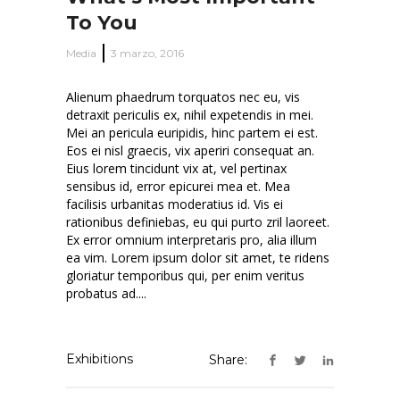
To You
Media
3 marzo, 2016
Alienum phaedrum torquatos nec eu, vis
detraxit periculis ex, nihil expetendis in mei.
Mei an pericula euripidis, hinc partem ei est.
Eos ei nisl graecis, vix aperiri consequat an.
Eius lorem tincidunt vix at, vel pertinax
sensibus id, error epicurei mea et. Mea
facilisis urbanitas moderatius id. Vis ei
rationibus definiebas, eu qui purto zril laoreet.
Ex error omnium interpretaris pro, alia illum
ea vim. Lorem ipsum dolor sit amet, te ridens
gloriatur temporibus qui, per enim veritus
probatus ad....
Exhibitions
Share: