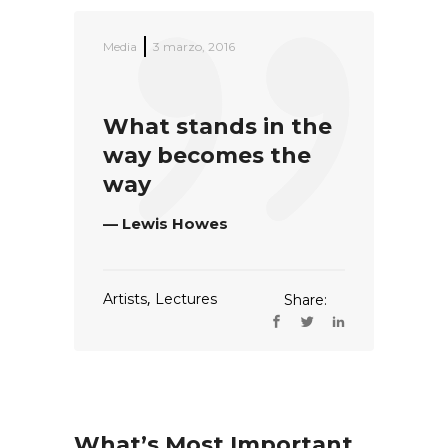
Media
3 marzo, 2016
What stands in the
way becomes the
way
— Lewis Howes
,
Artists
Lectures
Share:
What’s Most Important