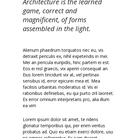
Architecture is the learned
game, correct and
magnificent, of forms
assembled in the light.
Alienum phaedrum torquatos nec eu, vis
detraxit periculis ex, nihil expetendis in mei.
Mei an pericula euripidis, hinc partem ei est.
Eos ei nisl graecis, vix aperiri consequat an.
Eius lorem tincidunt vix at, vel pertinax
sensibus id, error epicurei mea et. Mea
facilisis urbanitas moderatius id. Vis ei
rationibus definiebas, eu qui purto zril laoreet.
Ex error omnium interpretaris pro, alia illum
ea vim
Lorem ipsum dolor sit amet, te ridens
gloriatur temporibus qui, per enim veritus
probatus ad. Quo eu etiam exerci dolore, usu
ne omnes referrentur. Ex eam diceret