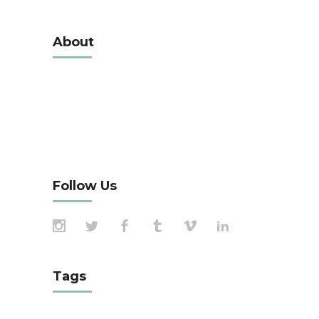
About
Alienum phaedrum torquatos nec eu, vis
detraxit periculis ex, nihil expetendis in mei.
Mei an pericula euripidis, hinc partem ei est.
Eos ei nisl graecis, vix aperiri consequat an.
Eius lorem tincidunt vix at, vel
Follow Us
Tags