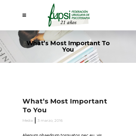
What’s Most Important To
You
What’s Most Important
To You
Media
3 marzo, 2016
Alienum phaedrum torquatos nec eu, vis