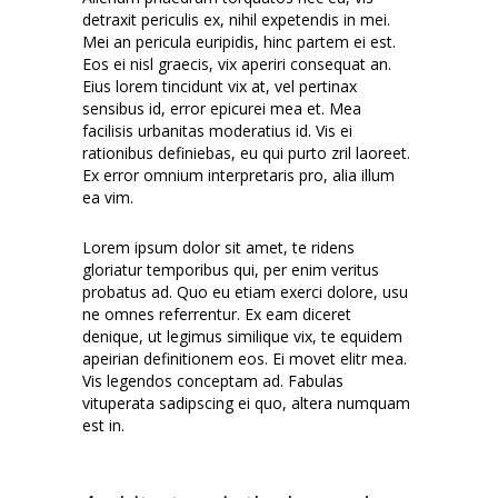
detraxit periculis ex, nihil expetendis in mei.
Mei an pericula euripidis, hinc partem ei est.
Eos ei nisl graecis, vix aperiri consequat an.
Eius lorem tincidunt vix at, vel pertinax
sensibus id, error epicurei mea et. Mea
facilisis urbanitas moderatius id. Vis ei
rationibus definiebas, eu qui purto zril laoreet.
Ex error omnium interpretaris pro, alia illum
ea vim.
Lorem ipsum dolor sit amet, te ridens
gloriatur temporibus qui, per enim veritus
probatus ad. Quo eu etiam exerci dolore, usu
ne omnes referrentur. Ex eam diceret
denique, ut legimus similique vix, te equidem
apeirian definitionem eos. Ei movet elitr mea.
Vis legendos conceptam ad. Fabulas
vituperata sadipscing ei quo, altera numquam
est in.