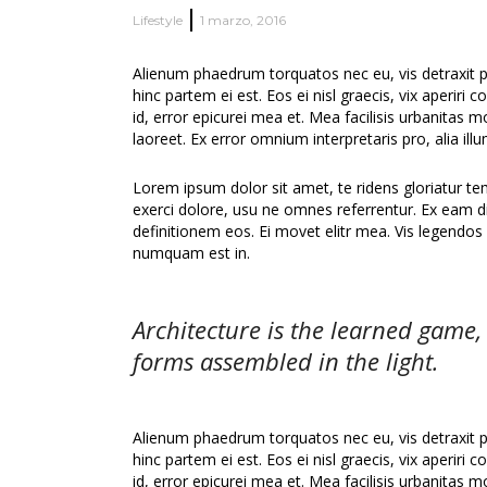
Lifestyle
1 marzo, 2016
Alienum phaedrum torquatos nec eu, vis detraxit peri
hinc partem ei est. Eos ei nisl graecis, vix aperiri 
id, error epicurei mea et. Mea facilisis urbanitas mo
laoreet. Ex error omnium interpretaris pro, alia ill
Lorem ipsum dolor sit amet, te ridens gloriatur t
exerci dolore, usu ne omnes referrentur. Ex eam di
definitionem eos. Ei movet elitr mea. Vis legendos
numquam est in.
Architecture is the learned game,
forms assembled in the light.
Alienum phaedrum torquatos nec eu, vis detraxit peri
hinc partem ei est. Eos ei nisl graecis, vix aperiri 
id, error epicurei mea et. Mea facilisis urbanitas mo