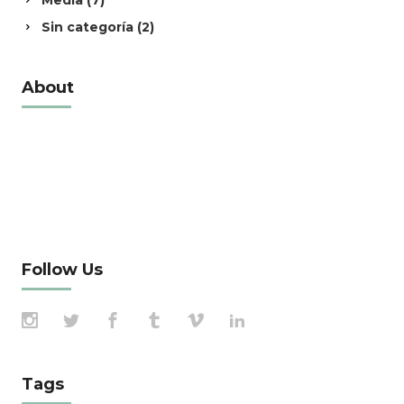
Media
(7)
Sin categoría
(2)
About
Alienum phaedrum torquatos nec eu, vis
detraxit periculis ex, nihil expetendis in mei.
Mei an pericula euripidis, hinc partem ei est.
Eos ei nisl graecis, vix aperiri consequat an.
Eius lorem tincidunt vix at, vel
Follow Us
Tags