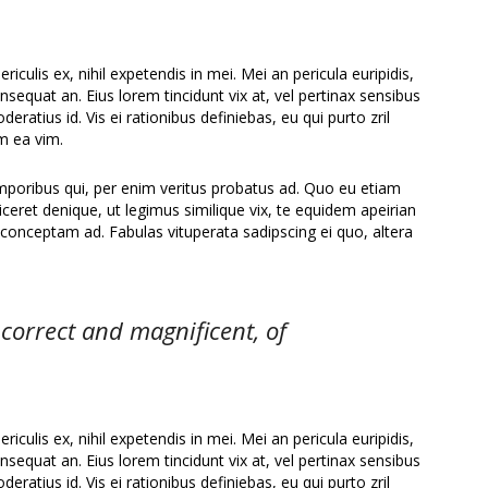
culis ex, nihil expetendis in mei. Mei an pericula euripidis,
consequat an. Eius lorem tincidunt vix at, vel pertinax sensibus
deratius id. Vis ei rationibus definiebas, eu qui purto zril
um ea vim.
emporibus qui, per enim veritus probatus ad. Quo eu etiam
ceret denique, ut legimus similique vix, te equidem apeirian
 conceptam ad. Fabulas vituperata sadipscing ei quo, altera
 correct and magnificent, of
culis ex, nihil expetendis in mei. Mei an pericula euripidis,
consequat an. Eius lorem tincidunt vix at, vel pertinax sensibus
deratius id. Vis ei rationibus definiebas, eu qui purto zril