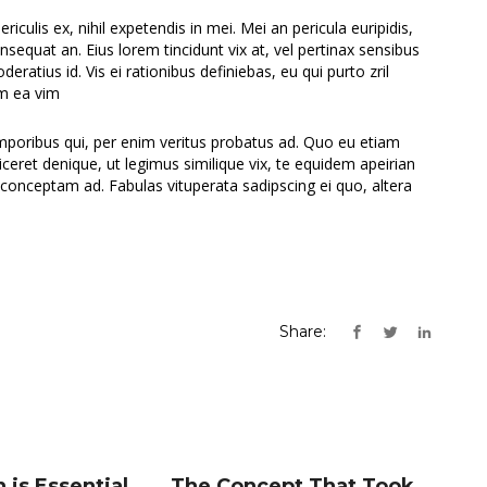
culis ex, nihil expetendis in mei. Mei an pericula euripidis,
consequat an. Eius lorem tincidunt vix at, vel pertinax sensibus
deratius id. Vis ei rationibus definiebas, eu qui purto zril
um ea vim
emporibus qui, per enim veritus probatus ad. Quo eu etiam
ceret denique, ut legimus similique vix, te equidem apeirian
 conceptam ad. Fabulas vituperata sadipscing ei quo, altera
Share:
 is Essential
The Concept That Took