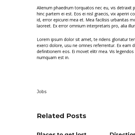
Alienum phaedrum torquatos nec eu, vis detraxit peri
hinc partem ei est. Eos ei nisl graecis, vix aperiri 
id, error epicurei mea et. Mea facilisis urbanitas mo
laoreet. Ex error omnium interpretaris pro, alia ill
Lorem ipsum dolor sit amet, te ridens gloriatur t
exerci dolore, usu ne omnes referrentur. Ex eam di
definitionem eos. Ei movet elitr mea. Vis legendos
numquam est in.
Jobs
Related Posts
Places to get lost
Direction