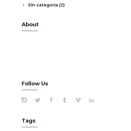
Sin categoría
(2)
About
Alienum phaedrum torquatos nec eu, vis
detraxit periculis ex, nihil expetendis in mei.
Mei an pericula euripidis, hinc partem ei est.
Eos ei nisl graecis, vix aperiri consequat an.
Eius lorem tincidunt vix at, vel
Follow Us
Tags