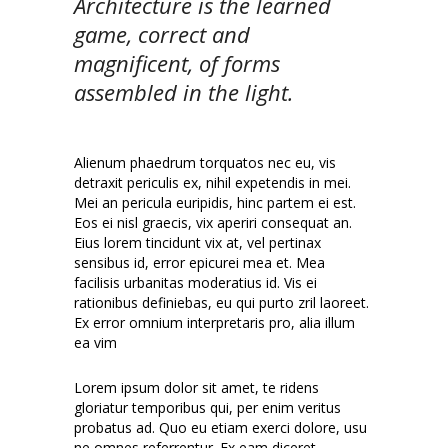
Architecture is the learned
game, correct and
magnificent, of forms
assembled in the light.
Alienum phaedrum torquatos nec eu, vis
detraxit periculis ex, nihil expetendis in mei.
Mei an pericula euripidis, hinc partem ei est.
Eos ei nisl graecis, vix aperiri consequat an.
Eius lorem tincidunt vix at, vel pertinax
sensibus id, error epicurei mea et. Mea
facilisis urbanitas moderatius id. Vis ei
rationibus definiebas, eu qui purto zril laoreet.
Ex error omnium interpretaris pro, alia illum
ea vim
Lorem ipsum dolor sit amet, te ridens
gloriatur temporibus qui, per enim veritus
probatus ad. Quo eu etiam exerci dolore, usu
ne omnes referrentur. Ex eam diceret