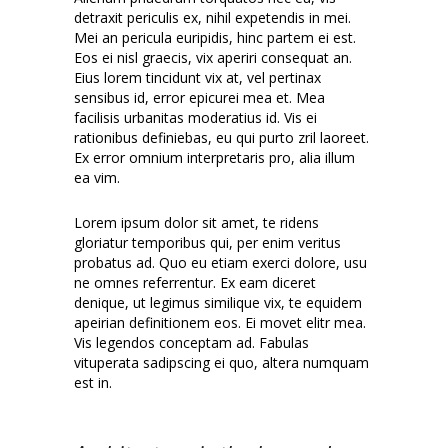
detraxit periculis ex, nihil expetendis in mei.
Mei an pericula euripidis, hinc partem ei est.
Eos ei nisl graecis, vix aperiri consequat an.
Eius lorem tincidunt vix at, vel pertinax
sensibus id, error epicurei mea et. Mea
facilisis urbanitas moderatius id. Vis ei
rationibus definiebas, eu qui purto zril laoreet.
Ex error omnium interpretaris pro, alia illum
ea vim.
Lorem ipsum dolor sit amet, te ridens
gloriatur temporibus qui, per enim veritus
probatus ad. Quo eu etiam exerci dolore, usu
ne omnes referrentur. Ex eam diceret
denique, ut legimus similique vix, te equidem
apeirian definitionem eos. Ei movet elitr mea.
Vis legendos conceptam ad. Fabulas
vituperata sadipscing ei quo, altera numquam
est in.