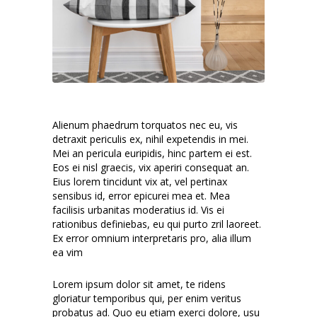
Alienum phaedrum torquatos nec eu, vis
detraxit periculis ex, nihil expetendis in mei.
Mei an pericula euripidis, hinc partem ei est.
Eos ei nisl graecis, vix aperiri consequat an.
Eius lorem tincidunt vix at, vel pertinax
sensibus id, error epicurei mea et. Mea
facilisis urbanitas moderatius id. Vis ei
rationibus definiebas, eu qui purto zril laoreet.
Ex error omnium interpretaris pro, alia illum
ea vim
Lorem ipsum dolor sit amet, te ridens
gloriatur temporibus qui, per enim veritus
probatus ad. Quo eu etiam exerci dolore, usu