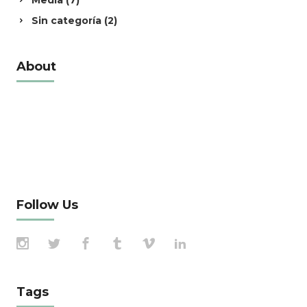
Media
(7)
Sin categoría
(2)
About
Alienum phaedrum torquatos nec eu, vis
detraxit periculis ex, nihil expetendis in mei.
Mei an pericula euripidis, hinc partem ei est.
Eos ei nisl graecis, vix aperiri consequat an.
Eius lorem tincidunt vix at, vel
Follow Us
Tags