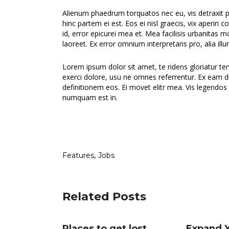
Alienum phaedrum torquatos nec eu, vis detraxit peri
hinc partem ei est. Eos ei nisl graecis, vix aperiri 
id, error epicurei mea et. Mea facilisis urbanitas mo
laoreet. Ex error omnium interpretaris pro, alia ill
Lorem ipsum dolor sit amet, te ridens gloriatur t
exerci dolore, usu ne omnes referrentur. Ex eam di
definitionem eos. Ei movet elitr mea. Vis legendos
numquam est in.
,
Features
Jobs
Related Posts
Places to get lost
Expand Y