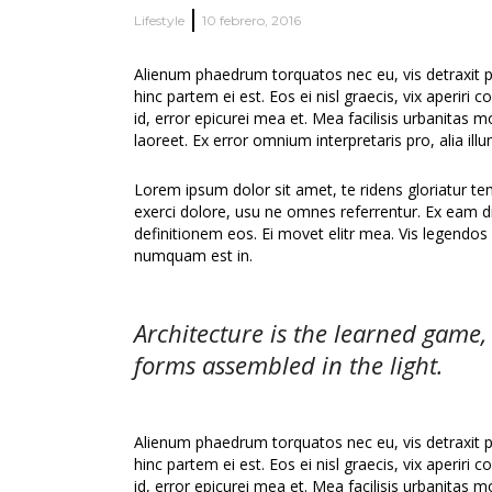
Lifestyle
10 febrero, 2016
Alienum phaedrum torquatos nec eu, vis detraxit peri
hinc partem ei est. Eos ei nisl graecis, vix aperiri 
id, error epicurei mea et. Mea facilisis urbanitas mo
laoreet. Ex error omnium interpretaris pro, alia ill
Lorem ipsum dolor sit amet, te ridens gloriatur t
exerci dolore, usu ne omnes referrentur. Ex eam di
definitionem eos. Ei movet elitr mea. Vis legendos
numquam est in.
Architecture is the learned game,
forms assembled in the light.
Alienum phaedrum torquatos nec eu, vis detraxit peri
hinc partem ei est. Eos ei nisl graecis, vix aperiri 
id, error epicurei mea et. Mea facilisis urbanitas mo