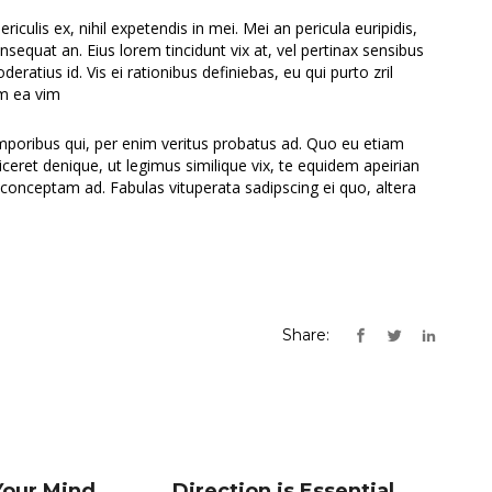
culis ex, nihil expetendis in mei. Mei an pericula euripidis,
consequat an. Eius lorem tincidunt vix at, vel pertinax sensibus
deratius id. Vis ei rationibus definiebas, eu qui purto zril
um ea vim
emporibus qui, per enim veritus probatus ad. Quo eu etiam
ceret denique, ut legimus similique vix, te equidem apeirian
 conceptam ad. Fabulas vituperata sadipscing ei quo, altera
Share:
our Mind,
Direction is Essential