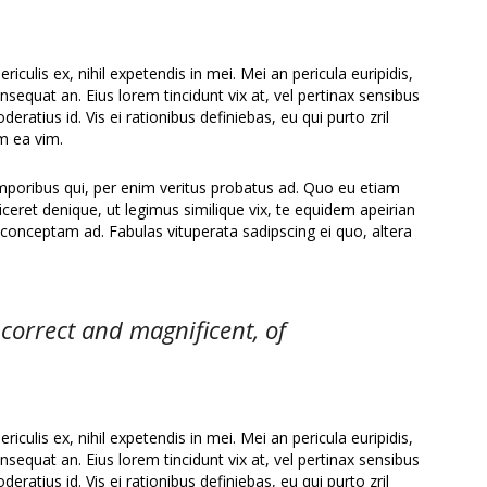
culis ex, nihil expetendis in mei. Mei an pericula euripidis,
consequat an. Eius lorem tincidunt vix at, vel pertinax sensibus
deratius id. Vis ei rationibus definiebas, eu qui purto zril
um ea vim.
emporibus qui, per enim veritus probatus ad. Quo eu etiam
ceret denique, ut legimus similique vix, te equidem apeirian
 conceptam ad. Fabulas vituperata sadipscing ei quo, altera
 correct and magnificent, of
culis ex, nihil expetendis in mei. Mei an pericula euripidis,
consequat an. Eius lorem tincidunt vix at, vel pertinax sensibus
deratius id. Vis ei rationibus definiebas, eu qui purto zril