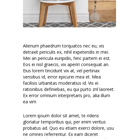
Alienum phaedrum torquatos nec eu, vis
detraxit periculis ex, nihil expetendis in mei.
Mei an pericula euripidis, hinc partem ei est.
Eos ei nisl graecis, vix aperiri consequat an.
Eius lorem tincidunt vix at, vel pertinax
sensibus id, error epicurei mea et. Mea
facilisis urbanitas moderatius id. Vis ei
rationibus definiebas, eu qui purto zril laoreet.
Ex error omnium interpretaris pro, alia illum
ea vim
Lorem ipsum dolor sit amet, te ridens
gloriatur temporibus qui, per enim veritus
probatus ad. Quo eu etiam exerci dolore, usu
ne omnes referrentur. Ex eam diceret