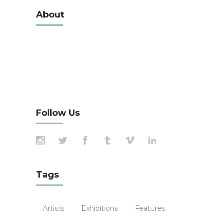
About
Alienum phaedrum torquatos nec eu, vis
detraxit periculis ex, nihil expetendis in mei.
Mei an pericula euripidis, hinc partem ei est.
Eos ei nisl graecis, vix aperiri consequat an.
Eius lorem tincidunt vix at, vel
Follow Us
Tags
Artists
Exhibitions
Features