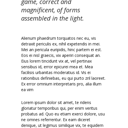
game, correct and
magnificent, of forms
assembled in the light.
Alienum phaedrum torquatos nec eu, vis
detraxit periculis ex, nihil expetendis in mei.
Mei an pericula euripidis, hinc partem ei est.
Eos ei nisl graecis, vix aperiri consequat an.
Eius lorem tincidunt vix at, vel pertinax
sensibus id, error epicurei mea et. Mea
facilisis urbanitas moderatius id. Vis ei
rationibus definiebas, eu qui purto zril laoreet.
Ex error omnium interpretaris pro, alia illum
ea vim
Lorem ipsum dolor sit amet, te ridens
gloriatur temporibus qui, per enim veritus
probatus ad. Quo eu etiam exerci dolore, usu
ne omnes referrentur. Ex eam diceret
denique, ut legimus similique vix, te equidem