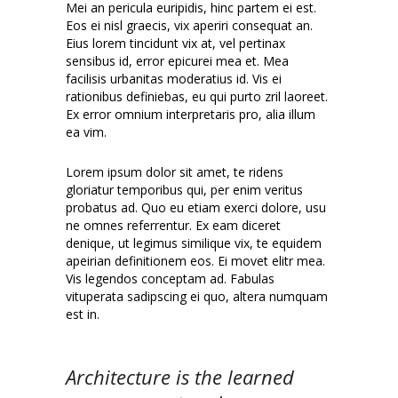
Mei an pericula euripidis, hinc partem ei est.
Eos ei nisl graecis, vix aperiri consequat an.
Eius lorem tincidunt vix at, vel pertinax
sensibus id, error epicurei mea et. Mea
facilisis urbanitas moderatius id. Vis ei
rationibus definiebas, eu qui purto zril laoreet.
Ex error omnium interpretaris pro, alia illum
ea vim.
Lorem ipsum dolor sit amet, te ridens
gloriatur temporibus qui, per enim veritus
probatus ad. Quo eu etiam exerci dolore, usu
ne omnes referrentur. Ex eam diceret
denique, ut legimus similique vix, te equidem
apeirian definitionem eos. Ei movet elitr mea.
Vis legendos conceptam ad. Fabulas
vituperata sadipscing ei quo, altera numquam
est in.
Architecture is the learned