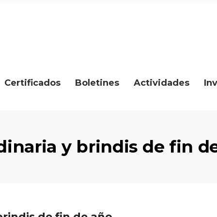
Certificados
Boletines
Actividades
In
inaria y brindis de fin d
rindis de fin de año